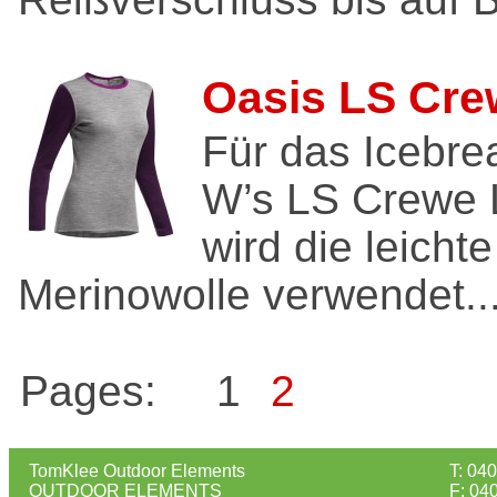
Oasis LS Cr
Für das Icebre
W’s LS Crewe 
wird die leicht
Merinowolle verwendet...
Pages:
1
2
TomKlee Outdoor Elements
T: 04
OUTDOOR ELEMENTS
F: 04