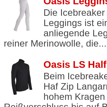
Oasis Leggin
Die Icebreaker
Leggings ist e
anliegende Le
reiner Merinowolle, die...
Oasis LS Half
Beim Icebreak
Haf Zip Langar
hohem Kragen
Reißverschluss bis auf B