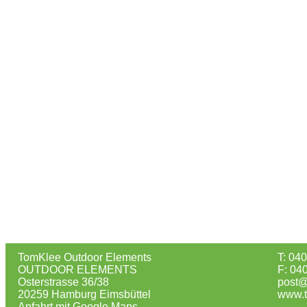
TomKlee Outdoor Elements
T: 04
OUTDOOR ELEMENTS
F: 04
Osterstrasse 36/38
post@
20259 Hamburg Eimsbüttel
www.t
Anfahrt mit Google Maps