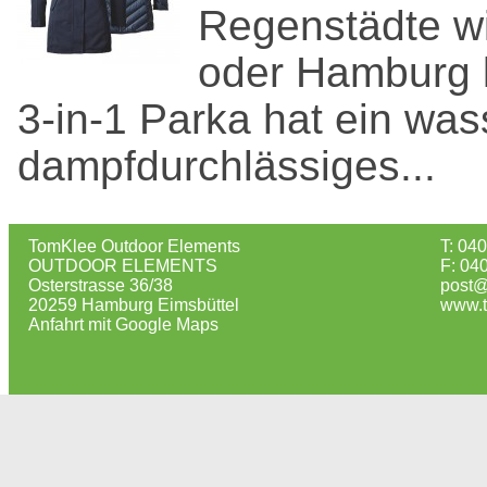
Regenstädte w
oder Hamburg k
3-in-1 Parka hat ein was
dampfdurchlässiges...
TomKlee Outdoor Elements
T: 04
OUTDOOR ELEMENTS
F: 04
Osterstrasse 36/38
post@
20259 Hamburg Eimsbüttel
www.t
Anfahrt mit Google Maps