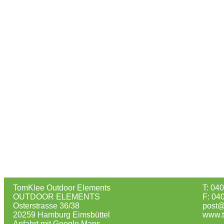
TomKlee Outdoor Elements
T: 04
OUTDOOR ELEMENTS
F: 04
Osterstrasse 36/38
post@
20259 Hamburg Eimsbüttel
www.t
Anfahrt mit Google Maps