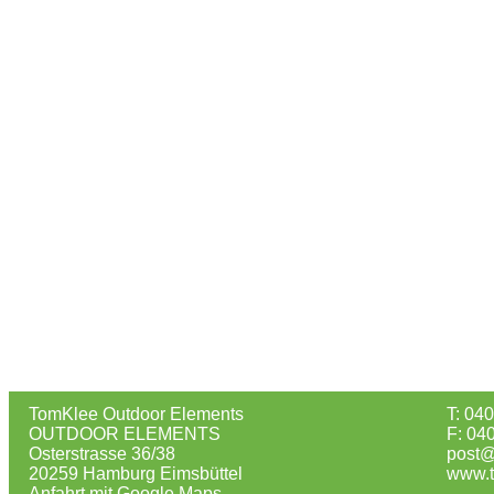
TomKlee Outdoor Elements
T: 04
OUTDOOR ELEMENTS
F: 04
Osterstrasse 36/38
post@
20259 Hamburg Eimsbüttel
www.t
Anfahrt mit Google Maps