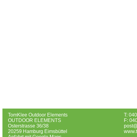
TomKlee Outdoor Elements
T: 04
OUTDOOR ELEMENTS
F: 04
Osterstrasse 36/38
post@
20259 Hamburg Eimsbüttel
www.t
Anfahrt mit Google Maps