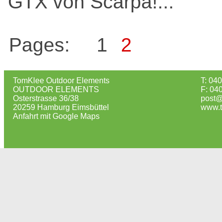
GTX von Scarpa!...
Pages:
1
2
TomKlee Outdoor Elements
T: 04
OUTDOOR ELEMENTS
F: 04
Osterstrasse 36/38
post@
20259 Hamburg Eimsbüttel
www.t
Anfahrt mit Google Maps