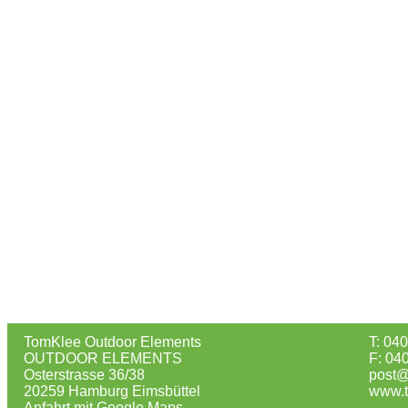
TomKlee Outdoor Elements
T: 04
OUTDOOR ELEMENTS
F: 04
Osterstrasse 36/38
post@
20259 Hamburg Eimsbüttel
www.t
Anfahrt mit Google Maps