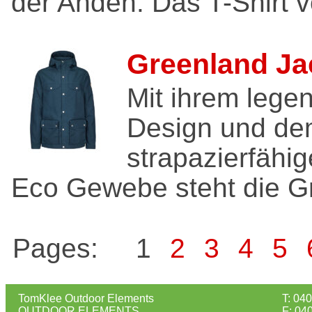
der Anden. Das T-Shirt v
Greenland Ja
Mit ihrem lege
Design und d
strapazierfähi
Eco Gewebe steht die Gr
Pages:
1
2
3
4
5
TomKlee Outdoor Elements
T: 04
OUTDOOR ELEMENTS
F: 04