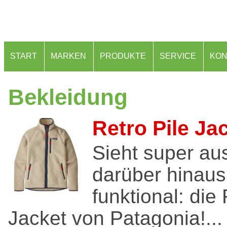
START
MARKEN
PRODUKTE
SERVICE
KON
Bekleidung
Retro Pile Ja
Sieht super aus
darüber hinau
funktional: die 
Jacket von Patagonia!...