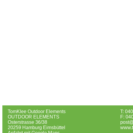
TomKlee Outdoor Elements
T: 04
OUTDOOR ELEMENTS
F: 04
Osterstrasse 36/38
post@
20259 Hamburg Eimsbüttel
www.t
Anfahrt mit Google Maps