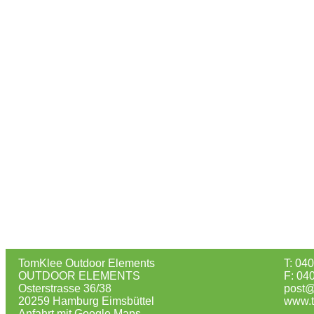
TomKlee Outdoor Elements
T: 04
OUTDOOR ELEMENTS
F: 04
Osterstrasse 36/38
post@
20259 Hamburg Eimsbüttel
www.t
Anfahrt mit Google Maps