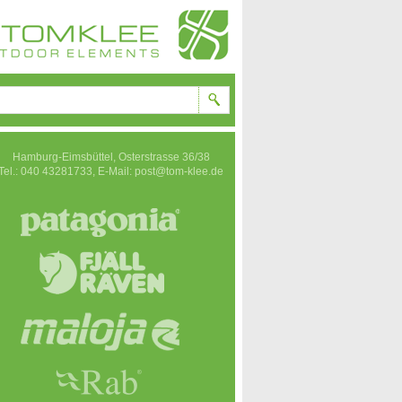
Hamburg-Eimsbüttel, Osterstrasse 36/38
Tel.: 040 43281733,
E-Mail: post@tom-klee.de