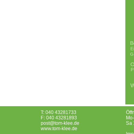
B
E
G
O
P
W
T: 040 43281733
Öff
F: 040 43281893
Mo-
post@tom-klee.de
Sa 
www.tom-klee.de
Imp