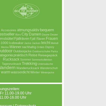
atmungsaktiv
bequem
Accesoires
estseller
City
Damen
Büro
Daune
Deuter
Frauen
imsbüttel
Fjällräven
Fjäll Räven
leicht
-1000
Icebreaker
Jacke
Jacken
Meindl
Männer
nachhaltig
Osprey
Merino
Ortlieb
utdoor
Outdoorjacke
Outdoorschuhe
Parka
atagonia
praktisch
Reise
Reisegepäck
Rucksack
Sommer
Sommerkollektion
Trekking
Tagesrucksack
Unterwäsche
andern
Wanderrucksack
Wanderschuh
warm
wasserdicht
Winter
Winterjacke
nungszeiten:
Fr 11.00-19.00 Uhr
11.00-16.00 Uhr
ressum
|
Datenschutz