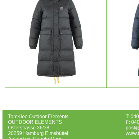
TomKlee Outdoor Elements
T: 04
OUTDOOR ELEMENTS
F: 04
Osterstrasse 36/38
post@
20259 Hamburg Eimsbüttel
www.t
Anfahrt mit Google Maps