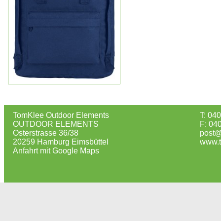
TomKlee Outdoor Elements
T: 04
OUTDOOR ELEMENTS
F: 04
Osterstrasse 36/38
post@
20259 Hamburg Eimsbüttel
www.t
Anfahrt mit Google Maps