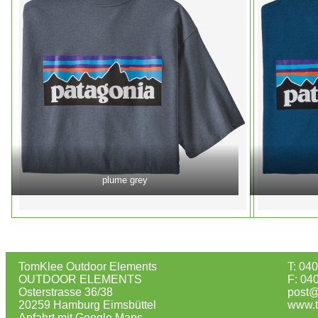
plume grey
TomKlee Outdoor Elements
T: 04
OUTDOOR ELEMENTS
F: 04
Osterstrasse 36/38
post@
20259 Hamburg Eimsbüttel
www.t
Anfahrt mit Google Maps