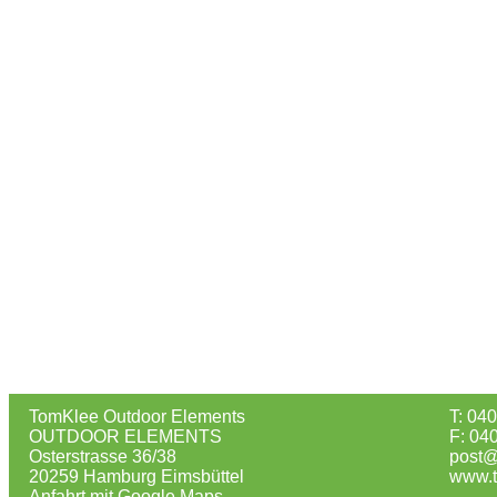
TomKlee Outdoor Elements
T: 04
OUTDOOR ELEMENTS
F: 04
Osterstrasse 36/38
post@
20259 Hamburg Eimsbüttel
www.t
Anfahrt mit Google Maps