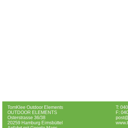
TomKlee Outdoor Elements
T: 04
OUTDOOR ELEMENTS
F: 04
Osterstrasse 36/38
post@
20259 Hamburg Eimsbüttel
www.t
Anfahrt mit Google Maps