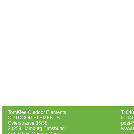
TomKlee Outdoor Elements
T: 04
OUTDOOR ELEMENTS
F: 04
Osterstrasse 36/38
post@
20259 Hamburg Eimsbüttel
www.t
Anfahrt mit Google Maps